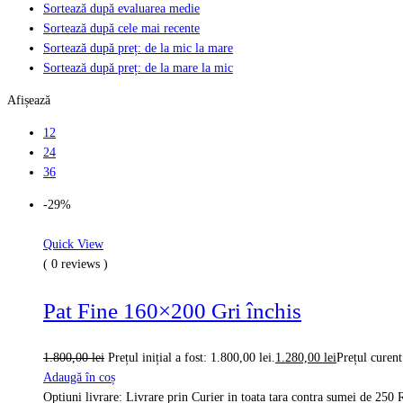
Sortează după evaluarea medie
Sortează după cele mai recente
Sortează după preț: de la mic la mare
Sortează după preț: de la mare la mic
Afișează
12
24
36
-29%
Quick View
( 0 reviews )
Pat Fine 160×200 Gri închis
1.800,00
lei
Prețul inițial a fost: 1.800,00 lei.
1.280,00
lei
Prețul curent
Adaugă în coș
Optiuni livrare: Livrare prin Curier in toata tara contra sumei de 2