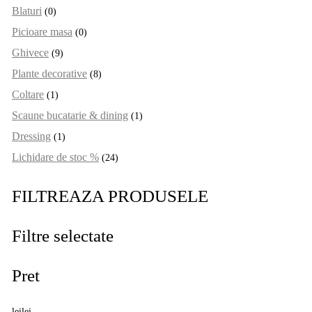
Blaturi
(0)
Picioare masa
(0)
Ghivece
(9)
Plante decorative
(8)
Coltare
(1)
Scaune bucatarie & dining
(1)
Dressing
(1)
Lichidare de stoc %
(24)
FILTREAZA PRODUSELE
Filtre selectate
Pret
lei
lei