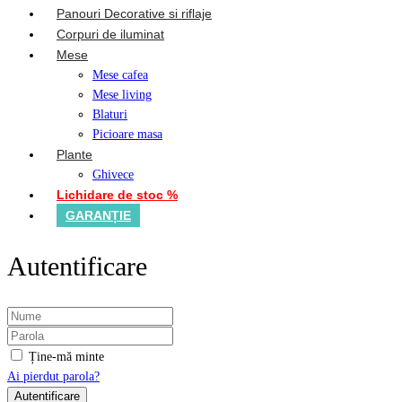
Panouri Decorative si riflaje
Corpuri de iluminat
Mese
Mese cafea
Mese living
Blaturi
Picioare masa
Plante
Ghivece
Lichidare de stoc %
GARANȚIE
Autentificare
Ține-mă minte
Ai pierdut parola?