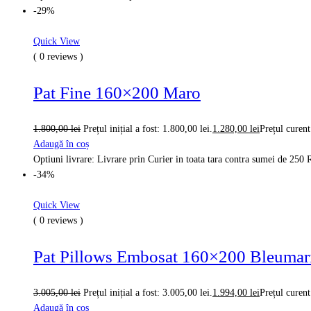
-29%
Quick View
( 0 reviews )
Pat Fine 160×200 Maro
1.800,00
lei
Prețul inițial a fost: 1.800,00 lei.
1.280,00
lei
Prețul curent
Adaugă în coș
Optiuni livrare: Livrare prin Curier in toata tara contra sumei de 25
-34%
Quick View
( 0 reviews )
Pat Pillows Embosat 160×200 Bleumar
3.005,00
lei
Prețul inițial a fost: 3.005,00 lei.
1.994,00
lei
Prețul curent
Adaugă în coș