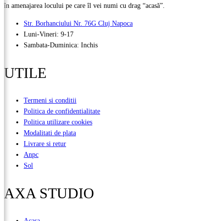
în amenajarea locului pe care îl vei numi cu drag “acasă”.
Str. Borhanciului Nr. 76G Cluj Napoca
Luni-Vineri: 9-17
Sambata-Duminica: Inchis
UTILE
Termeni si conditii
Politica de confidentialitate
Politica utilizare cookies
Modalitati de plata
Livrare si retur
Anpc
Sol
AXA STUDIO
Acasa