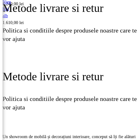
Nien
1.240,00
lei
Metode livrare si retur
blat
alb
1.610,00
lei
Politica si conditiile despre produsele noastre care te
vor ajuta
Vezi detalii
Metode livrare si retur
Politica si conditiile despre produsele noastre care te
vor ajuta
Vezi detalii
Un showroom de mobilă și decorațiuni interioare, conceput să îți fie alături