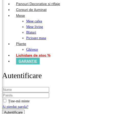
Panouri Decorative si riflaje
Corpuri de iluminat
Mese
Mese cafea
Mese living
Blaturi
Picioare masa
Plante
Ghivece
Lichidare de stoc %
GARANȚIE
Autentificare
Ține-mă minte
Ai pierdut parola?