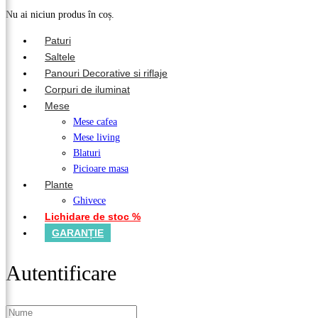
Nu ai niciun produs în coș.
Paturi
Saltele
Panouri Decorative si riflaje
Corpuri de iluminat
Mese
Mese cafea
Mese living
Blaturi
Picioare masa
Plante
Ghivece
Lichidare de stoc %
GARANȚIE
Autentificare