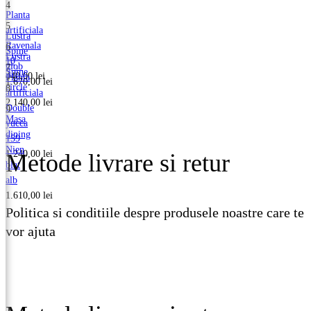
4
Planta
5
artificiala
Lustra
Ravenala
6
Spine
Lustra
10
glob
7
Spine
440,00
lei
Planta
1.670,00
lei
circle
8
artificiala
2.140,00
lei
Double
9
Masa
yucca
dining
159
Nien
1.240,00
lei
Metode livrare si retur
blat
alb
1.610,00
lei
Politica si conditiile despre produsele noastre care te
vor ajuta
Vezi detalii