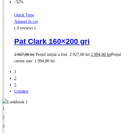
-32%
Quick View
Adaugă în coș
( 0 reviews )
Pat Clark 160×200 gri
2.927,00
lei
Prețul inițial a fost: 2.927,00 lei.
1.994,00
lei
Prețul
curent este: 1.994,00 lei.
1
2
3
Următor
1
2
3