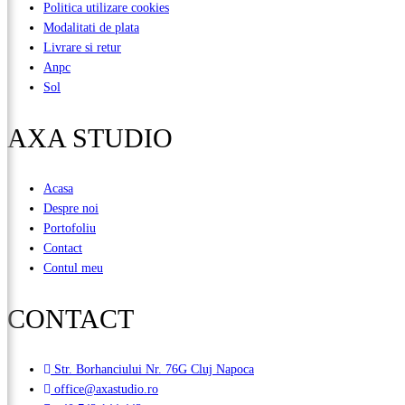
Politica utilizare cookies
Modalitati de plata
Livrare si retur
Anpc
Sol
AXA STUDIO
Acasa
Despre noi
Portofoliu
Contact
Contul meu
CONTACT
Str. Borhanciului Nr. 76G Cluj Napoca
office@axastudio.ro