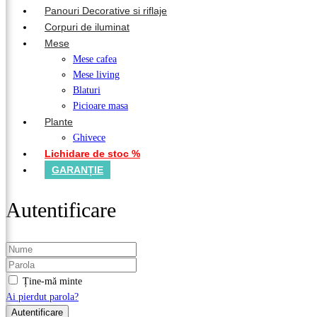
Panouri Decorative si riflaje
Corpuri de iluminat
Mese
Mese cafea
Mese living
Blaturi
Picioare masa
Plante
Ghivece
Lichidare de stoc %
GARANȚIE
Autentificare
Ține-mă minte
Ai pierdut parola?