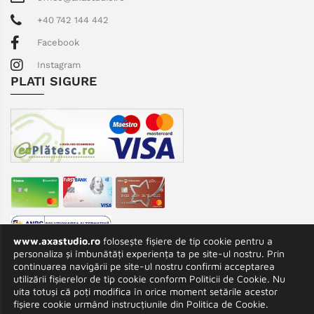
+40 742 144 442
Facebook
Instagram
PLATI SIGURE
www.axastudio.ro
foloseşte fişiere de tip cookie pentru a
personaliza și îmbunătăți experiența ta pe site-ul nostru. Prin
continuarea navigării pe site-ul nostru confirmi acceptarea
utilizării fişierelor de tip cookie conform Politicii de Cookie. Nu
uita totuși că poți modifica în orice moment setările acestor
fişiere cookie urmând instrucțiunile din Politica de Cookie.