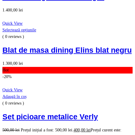
1.400,00
lei
Quick View
Selectează opțiunile
( 0 reviews )
Blat de masa dining Elins blat negru
1.300,00
lei
Hot
-20%
Quick View
Adaugă în coș
( 0 reviews )
Set picioare metalice Verly
500,00
lei
Prețul inițial a fost: 500,00 lei.
400,00
lei
Prețul curent este: