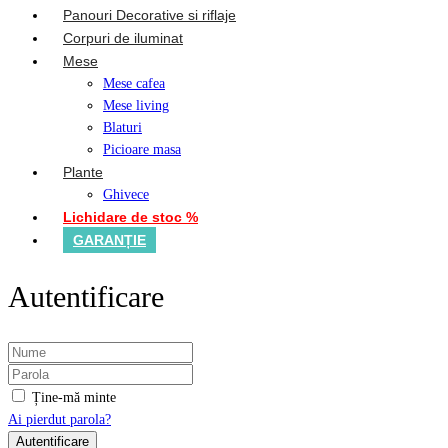
Panouri Decorative si riflaje
Corpuri de iluminat
Mese
Mese cafea
Mese living
Blaturi
Picioare masa
Plante
Ghivece
Lichidare de stoc %
GARANȚIE
Autentificare
Ține-mă minte
Ai pierdut parola?