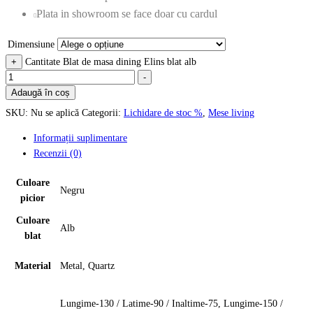
Plata in showroom se face doar cu cardul
Dimensiune
+
Cantitate Blat de masa dining Elins blat alb
-
Adaugă în coș
SKU:
Nu se aplică
Categorii:
Lichidare de stoc %
,
Mese living
Informații suplimentare
Recenzii (0)
Culoare
Negru
picior
Culoare
Alb
blat
Material
Metal, Quartz
Lungime-130 / Latime-90 / Inaltime-75, Lungime-150 /