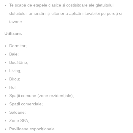
Te scapă de etapele clasice și costisitoare ale gletuitului,
șlefuitului, amorsării și ulterior a aplicării lavabilei pe pereți și
tavane.
Utilizare:
Dormitor;
Baie;
Bucătărie;
Living;
Birou;
Hol;
Spații comune (zone rezidențiale);
Spații comerciale;
Saloane;
Zone SPA;
Pavilioane expoziționale.