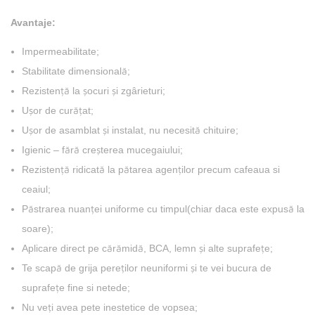
Avantaje:
Impermeabilitate;
Stabilitate dimensională;
Rezistență la șocuri și zgârieturi;
Ușor de curățat;
Ușor de asamblat și instalat, nu necesită chituire;
Igienic – fără creșterea mucegaiului;
Rezistență ridicată la pătarea agenților precum cafeaua si
ceaiul;
Păstrarea nuanței uniforme cu timpul(chiar daca este expusă la
soare);
Aplicare direct pe cărămidă, BCA, lemn și alte suprafețe;
Te scapă de grija pereților neuniformi și te vei bucura de
suprafețe fine si netede;
Nu veți avea pete inestetice de vopsea;