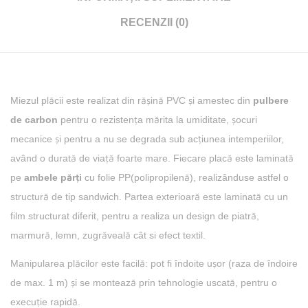
RECENZII (0)
Miezul plăcii este realizat din rășină PVC și amestec din
pulbere
de carbon
pentru o rezistența mărita la umiditate, șocuri
mecanice și pentru a nu se degrada sub acțiunea intemperiilor,
având o durată de viață foarte mare. Fiecare placă este laminată
pe
ambele părți
cu folie PP(polipropilenă), realizânduse astfel o
structură de tip sandwich. Partea exterioară este laminată cu un
film structurat diferit, pentru a realiza un design de piatră,
marmură, lemn, zugrăveală cât si efect textil.
Manipularea plăcilor este facilă: pot fi îndoite ușor (raza de îndoire
de max. 1 m) și se montează prin tehnologie uscată, pentru o
execuție rapidă.