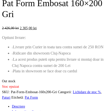
Pat Form Embosat 160×200
Gri
Prețul
Prețul
2.426,00
lei
2.305,00
lei
inițial
curent
Optiuni livrare:
a
este:
fost:
2.305,00 lei.
Livrare prin Curier in toata tara contra sumei de 250 RON
2.426,00 lei.
Ridicare din showroom Cluj-Napoca
La acest produs puteti opta pentru livrare si montaj doar in
Cluj Napoca contra sumei de 200 Lei
Plata in showroom se face doar cu cardul
Out stock
Stoc epuizat
SKU:
Pat-Form-Embosat-160x200-Gri
Categorii:
Lichidare de stoc %
,
Paturi
Etichetă:
Pat Form
Descriere