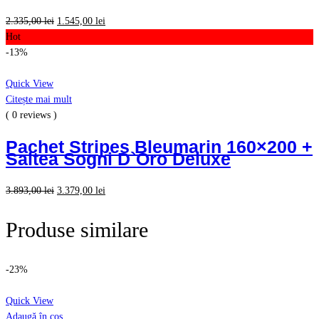
Prețul
Prețul
2.335,00
lei
1.545,00
lei
inițial
curent
Hot
a
este:
-13%
fost:
1.545,00 lei.
2.335,00 lei.
Quick View
Citește mai mult
( 0 reviews )
Pachet Stripes Bleumarin 160×200 +
Saltea Sogni D`Oro Deluxe
Prețul
Prețul
3.893,00
lei
3.379,00
lei
inițial
curent
a
este:
Produse similare
fost:
3.379,00 lei.
3.893,00 lei.
-23%
Quick View
Adaugă în coș