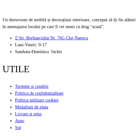
Vezi detalii
Un showroom de mobilă și decorațiuni interioare, conceput să îți fie alături
în amenajarea locului pe care îl vei numi cu drag “acasă”.
Str. Borhanciului Nr. 76G Cluj Napoca
Luni-Vineri: 9-17
Sambata-Duminica: Inchis
UTILE
Termeni si conditii
Politica de confidentialitate
Politica utilizare cookies
Modalitati de plata
Livrare si retur
Anpc
Sol