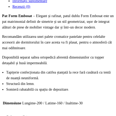
Informații suplimentare
Recenzii (0)
Pat Form Embosat
– Elegant și rafinat, patul dublu Form Embosat este un
pat matrimonial definit de simetrie și un stil geometrizat, ușor de integrat
alături de piese de mobilier vintage dar și într-un decor modern.
Recomandăm utilizarea unei palete cromatice pastelate pentru celelalte
accesorii ale dormitorului în care acesta va fi plasat, pentru o atmosferă cât
mai odihnitoare.
Disponibilă separat saltea ortopedică aferentă dimensiunilor cu topper
detașabil și husă impermeabilă.
Tapițerie confecționata din catifea ștanțată la rece fară cusătură cu tentă
de nuanță neuniformă.
Structură din lemn.
Somieră rabatabilă cu spațiu de depozitare.
Dimensiune
Lungime-200 / Latime-160 / Inaltime-30