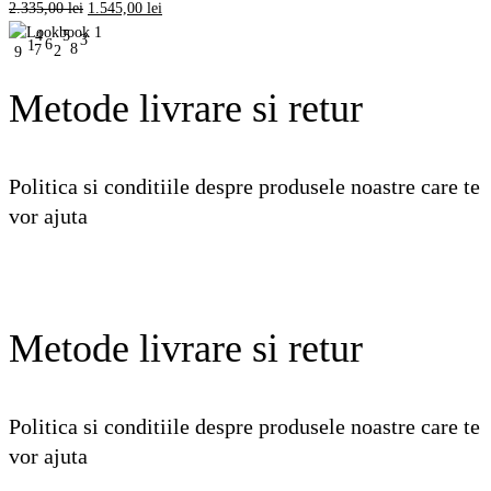
Prețul
Prețul
2.335,00
lei
1.545,00
lei
inițial
curent
5
4
3
6
1
8
7
2
9
a
este:
fost:
1.545,00 lei.
Metode livrare si retur
2.335,00 lei.
Politica si conditiile despre produsele noastre care te
vor ajuta
Vezi detalii
Metode livrare si retur
Politica si conditiile despre produsele noastre care te
vor ajuta