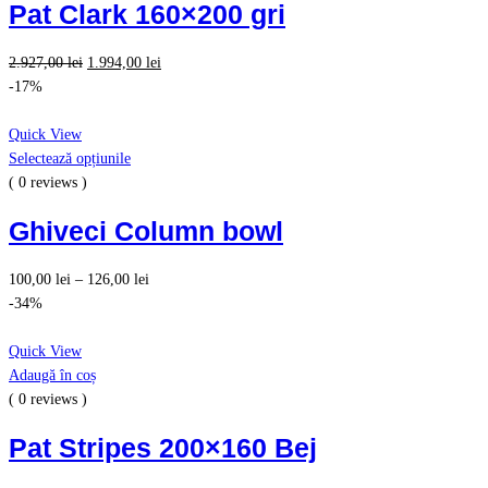
Pat Clark 160×200 gri
Prețul
Prețul
2.927,00
lei
1.994,00
lei
inițial
curent
-17%
a
este:
fost:
1.994,00 lei.
Quick View
2.927,00 lei.
Selectează opțiunile
( 0 reviews )
Ghiveci Column bowl
100,00
lei
–
126,00
lei
-34%
Quick View
Adaugă în coș
( 0 reviews )
Pat Stripes 200×160 Bej