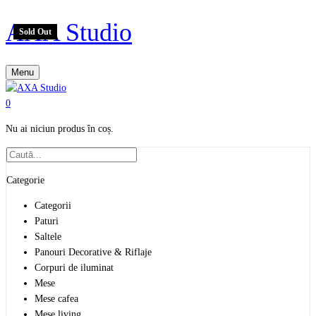
AXA Studio
Sold Out
Menu
0
Nu ai niciun produs în coș.
Categorie
Categorii
Paturi
Saltele
Panouri Decorative & Riflaje
Corpuri de iluminat
Mese
Mese cafea
Mese living