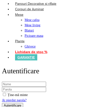
Panouri Decorative si riflaje
Corpuri de iluminat
Mese
Mese cafea
Mese living
Blaturi
Picioare masa
Plante
Ghivece
Lichidare de stoc %
GARANȚIE
Autentificare
Ține-mă minte
Ai pierdut parola?