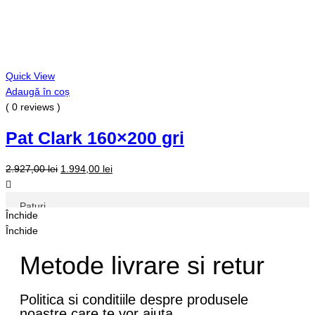
Quick View
Q
Adaugă în coș
A
( 0 reviews )
(
Pat Clark 160×200 gri
2.927,00
lei
1.994,00
lei
1
Închide
Paturi
Închide
Închide
Saltele
Metode livrare si retur
Panouri Decorative si riflaje
Corpuri de iluminat
Politica si conditiile despre produsele
noastre care te vor ajuta