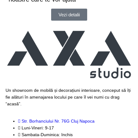
Mese
Plante
Vezi detalii
Lichidare de stoc %
GARANȚIE
Un showroom de mobilă și decorațiuni interioare, conceput să îți
fie alături în amenajarea locului pe care îl vei numi cu drag
“acasă”.
Str. Borhanciului Nr. 76G Cluj Napoca
Luni-Vineri: 9-17
Sambata-Duminica: Inchis