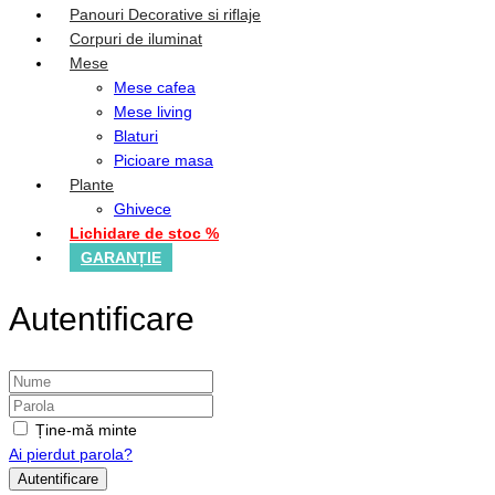
Panouri Decorative si riflaje
Corpuri de iluminat
Mese
Mese cafea
Mese living
Blaturi
Picioare masa
Plante
Ghivece
Lichidare de stoc %
GARANȚIE
Autentificare
Ține-mă minte
Ai pierdut parola?