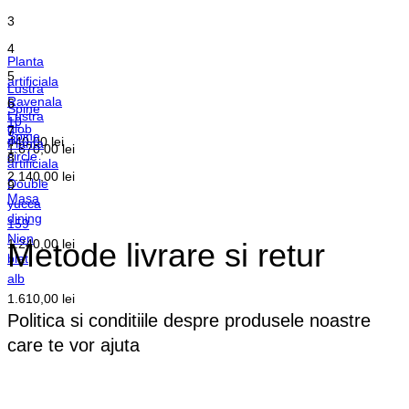
3
4
Planta
5
artificiala
Lustra
Ravenala
6
Spine
Lustra
10
glob
7
Spine
440,00
lei
Planta
1.670,00
lei
circle
8
artificiala
2.140,00
lei
Double
9
Masa
yucca
dining
159
Nien
1.240,00
Metode livrare si retur
lei
blat
alb
1.610,00
lei
Politica si conditiile despre produsele noastre
care te vor ajuta
Vezi detalii