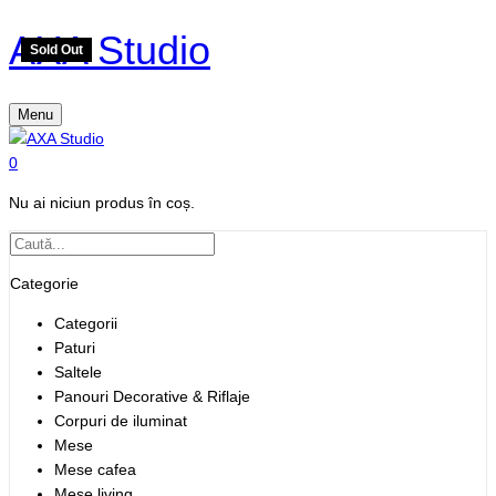
AXA Studio
Sold Out
Menu
0
Nu ai niciun produs în coș.
Categorie
Categorii
Paturi
Saltele
Panouri Decorative & Riflaje
Corpuri de iluminat
Mese
Mese cafea
Mese living