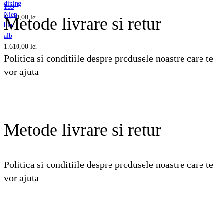
dining
159
Nien
1.240,00
lei
Metode livrare si retur
blat
alb
1.610,00
lei
Politica si conditiile despre produsele noastre care te
vor ajuta
Vezi detalii
Metode livrare si retur
Politica si conditiile despre produsele noastre care te
vor ajuta
Vezi detalii