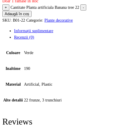
Doar 1 rămase în stoc
+
Cantitate Planta artificiala Banana tree 22
-
Adaugă în coș
SKU:
B01-22
Categorie:
Plante decorative
Informații suplimentare
Recenzii (0)
Culoare
Verde
Inaltime
190
Material
Artificial, Plastic
Alte detalii
22 frunze, 3 trunchiuri
Reviews