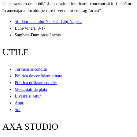
Un showroom de mobilă și decorațiuni interioare, conceput să îți fie alături
în amenajarea locului pe care îl vei numi cu drag “acasă”.
Str. Borhanciului Nr. 76G Cluj Napoca
Luni-Vineri: 9-17
Sambata-Duminica: Inchis
UTILE
Termeni si conditii
Politica de confidentialitate
Politica utilizare cookies
Modalitati de plata
Livrare si retur
Anpc
Sol
AXA STUDIO