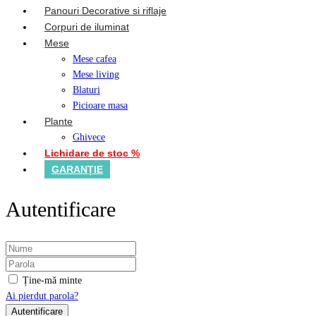
Panouri Decorative si riflaje
Corpuri de iluminat
Mese
Mese cafea
Mese living
Blaturi
Picioare masa
Plante
Ghivece
Lichidare de stoc %
GARANȚIE
Autentificare
Ține-mă minte
Ai pierdut parola?