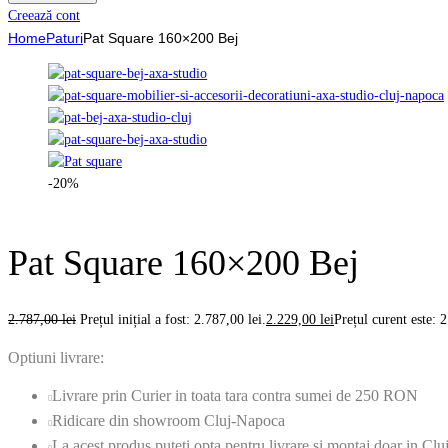
Creează cont
Home
Paturi
Pat Square 160×200 Bej
-20%
Pat Square 160×200 Bej
2.787,00
lei
Prețul inițial a fost: 2.787,00 lei.
2.229,00
lei
Prețul curent este: 2
Optiuni livrare:
Livrare prin Curier in toata tara contra sumei de 250 RON
Ridicare din showroom Cluj-Napoca
La acest produs puteti opta pentru livrare si montaj doar in C