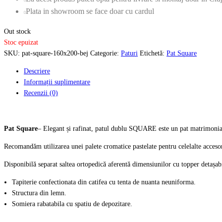
Plata in showroom se face doar cu cardul
Out stock
Stoc epuizat
SKU:
pat-square-160x200-bej
Categorie:
Paturi
Etichetă:
Pat Square
Descriere
Informații suplimentare
Recenzii (0)
Pat Square
– Elegant și rafinat, patul dublu SQUARE este un pat matrimonial d
Recomandăm utilizarea unei palete cromatice pastelate pentru celelalte accesori
Disponibilă separat saltea ortopedică aferentă dimensiunilor cu topper detașab
Tapiterie confectionata din catifea cu tenta de nuanta neuniforma.
Structura din lemn.
Somiera rabatabila cu spatiu de depozitare.