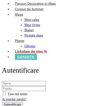
Panouri Decorative si riflaje
Corpuri de iluminat
Mese
Mese cafea
Mese living
Blaturi
Picioare masa
Plante
Ghivece
Lichidare de stoc %
GARANȚIE
Autentificare
Ține-mă minte
Ai pierdut parola?