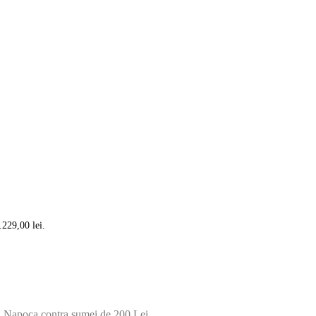
.229,00 lei.
luj Napoca contra sumei de 200 Lei