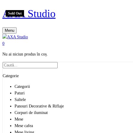
AXA Studio
Sold Out
Menu
0
Nu ai niciun produs în coș.
Categorie
Categorii
Paturi
Saltele
Panouri Decorative & Riflaje
Corpuri de iluminat
Mese
Mese cafea
Mese living